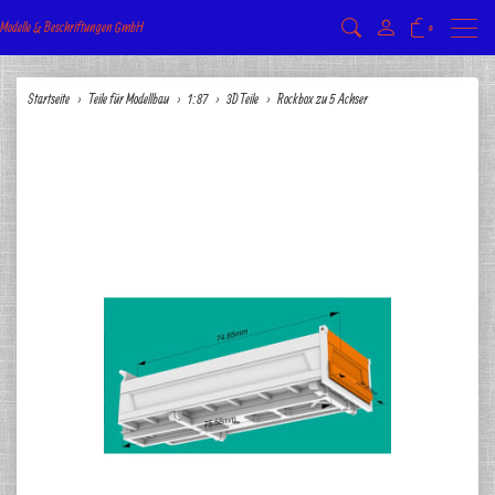
Modelle & Beschriftungen GmbH
Menu
0
Startseite
Teile für Modellbau
1:87
3D Teile
Rockbox zu 5 Achser